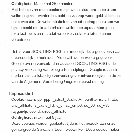
Geldigheid
: Maximaal 26 maanden
Met behulp van deze cookies zijn we in staat om te bekijken
welke pagina’s worden bezocht en waarop wordt geklikt binnen
onze website. De webstatistieken van dit gedrag gebruiken we
bijvoorbeeld om te achterhalen welke zoekopdrachten geen
resultaat opleveren, zodat we onze zoekresultaten kunnen
verbeteren.
Het is voor SCOUTING PSG niet mogelijk deze gegevens naar
u persoonlijk te herleiden. Als u wilt weten welke gegevens
Google over u verwerkt dan adviseert SCOUTING PSG u de
privacy verklaring van Google te raadplegen. Google is aan te
merken als zelfstandige verwerkingsverantwoordelijken in de zin
van de Algemene Verordening Gegevensbescherming.
Spreadshirt
Cookie
naam: pp, ppp, _sdsat_BasketAmountItems, affiliate,
any_affiliate, s_cc, s_fid, s_vi, sc_cmp0, sc_v0, sc_v38,
raygun4js-userid, direct_affiliate
Geldigheid
: maximaal 5 jaar
Deze cookies worden geplaatst tijdens het bezoek aan onze
geintergreerde Spreatshirt.com webwinkel. Deze cooies maken