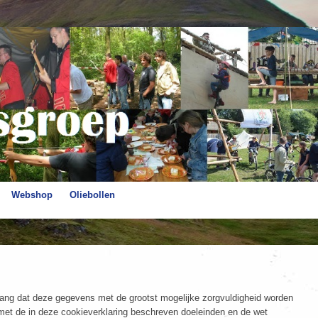
Webshop
Oliebollen
g dat deze gegevens met de grootst mogelijke zorgvuldigheid worden
t de in deze cookieverklaring beschreven doeleinden en de wet