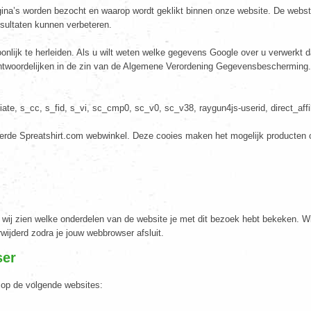
gina’s worden bezocht en waarop wordt geklikt binnen onze website. De websta
sultaten kunnen verbeteren.
lijk te herleiden. Als u wilt weten welke gegevens Google over u verwerkt
antwoordelijken in de zin van de Algemene Verordening Gegevensbescherming.
te, s_cc, s_fid, s_vi, sc_cmp0, sc_v0, sc_v38, raygun4js-userid, direct_affil
erde Spreatshirt.com webwinkel. Deze cooies maken het mogelijk producten o
wij zien welke onderdelen van de website je met dit bezoek hebt bekeken. W
ijderd zodra je jouw webbrowser afsluit.
ser
u op de volgende websites: