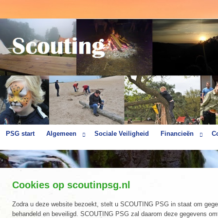
PSG start
Algemeen
Sociale Veiligheid
Financieën
C
Cookies op scoutinpsg.nl
Zodra u deze website bezoekt, stelt u SCOUTING PSG in staat om gege
behandeld en beveiligd. SCOUTING PSG zal daarom deze gegevens omtren