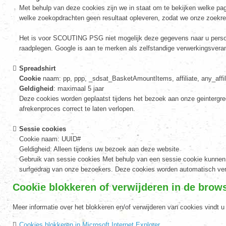
Met behulp van deze cookies zijn we in staat om te bekijken welke pa
welke zoekopdrachten geen resultaat opleveren, zodat we onze zoekre
Het is voor SCOUTING PSG niet mogelijk deze gegevens naar u persoon
raadplegen. Google is aan te merken als zelfstandige verwerkingsver
Spreadshirt
Cookie
naam: pp, ppp, _sdsat_BasketAmountItems, affiliate, any_affilia
Geldigheid
: maximaal 5 jaar
Deze cookies worden geplaatst tijdens het bezoek aan onze geintergre
afrekenproces correct te laten verlopen.
Sessie cookies
Cookie naam: UUID#
Geldigheid: Alleen tijdens uw bezoek aan deze website
Gebruik van sessie cookies Met behulp van een sessie cookie kunnen 
surfgedrag van onze bezoekers. Deze cookies worden automatisch verw
Cookie blokkeren of verwijderen in de brow
Meer informatie over het blokkeren en/of verwijderen van cookies vindt 
Cookies blokkeren in Microsoft Internet Explorer