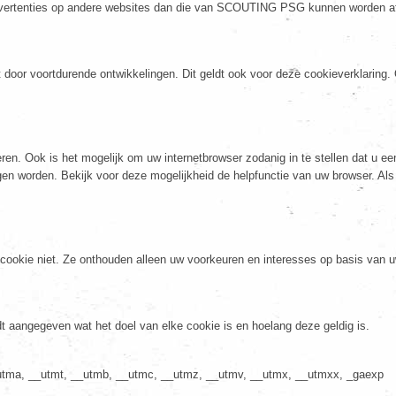
advertenties op andere websites dan die van SCOUTING PSG kunnen worden a
or voortdurende ontwikkelingen. Dit geldt ook voor deze cookieverklaring. 
en. Ook is het mogelijk om uw internetbrowser zodanig in te stellen dat u ee
gen worden. Bekijk voor deze mogelijkheid de helpfunctie van uw browser. Al
 cookie niet. Ze onthouden alleen uw voorkeuren en interesses op basis van u
dt aangegeven wat het doel van elke cookie is en hoelang deze geldig is.
utma, __utmt, __utmb, __utmc, __utmz, __utmv, __utmx, __utmxx, _gaexp