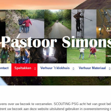
ontact
Speltakken
Verhuur ´t klokhuis
Verhuur Materiaal
vens over uw bezoek te verzamelen. SCOUTING PSG acht het van groot belan
t uw bezoek aan deze website uitsluitend gebruiken in overeenstemming me