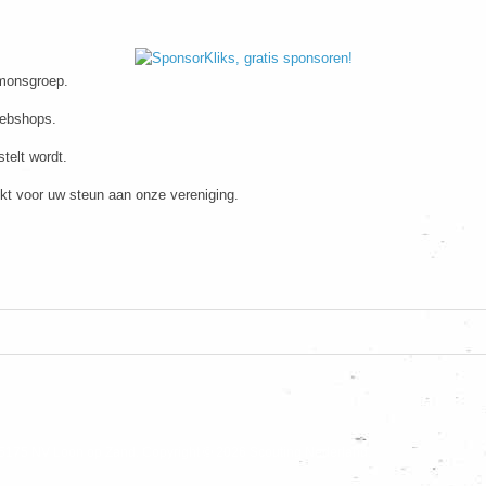
imonsgroep.
webshops.
telt wordt.
kt voor uw steun aan onze vereniging.
5175 NV Loon op Zand. Copyright © 2026 Scouting Nederland.